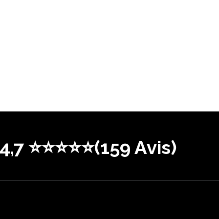
 4,7 ⭐⭐⭐⭐⭐(159 Avis)