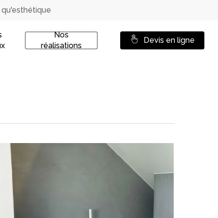
e qu'esthétique
s
Nos
Devis en ligne
ux
réalisations