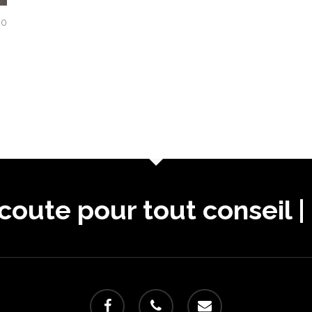
0
oute pour tout conseil |
facebook
phone
email