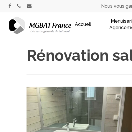
Skip
Nous vous gara
facebook
phone
email
to
main
Menuiseri
Accueil
Agencem
content
Rénovation sal