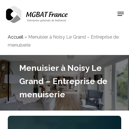
Skip
Men
to
Close
main
Menu
content
Accueil
»
Menuisier à Noisy Le Grand – Entreprise de
menuiserie
Menuisier à Noisy Le
Grand – Entreprise de
menuiserie