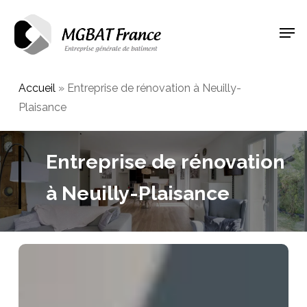
Skip
Men
to
Close
main
Menu
content
Accueil
»
Entreprise de rénovation à Neuilly-
Plaisance
Entreprise de rénovation
à Neuilly-Plaisance